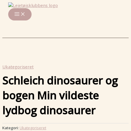
Main
Gå
Menu
til
indholdet
Ukategoriseret
Schleich dinosaurer og
bogen Min vildeste
lydbog dinosaurer
Kategori:
Ukategoriseret