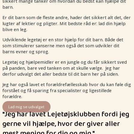
sikkert mange tanker om hvordan du bedst kan hjælpe dit
barn.
Er dit barn som de fleste andre, hader det sikkert alt det, der
lugter af lektier og pligter. Mit bedste råd er: lad din hjælp
blive en leg.
Udviklende legetøj er en stor hjælp for dit barn. Både det
som stimulerer sanserne men også det som udvikler dit
barns evner og sprog.
Legetøj og hjælpemidler er en jungle og du får sikkert sved
på panden, bare ved tanken om at skulle vælge. Jeg har
derfor udvalgt det aller bedste til dit barn her på siden.
Jeg har også lavet et forældrefællesskab hvor du kan føle dig
forstået og få sparing fra specialister og ligestillede
forældre.
Lad mig se udvalget
"Jeg har lavet Lejetøjsklubben fordi jeg
gerne vil hjælpe, hvor der giver aller
mest mening for dig og mig."