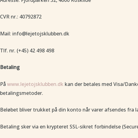
CVR nr.: 40792872
Mail: info@lejetojsklubben.dk
Tlf. nr. (+45) 42 498 498
Betaling
På
www.lejetojsklubben.dk
kan der betales med Visa/Danko
betalingsmetoder.
Beløbet bliver trukket på din konto når varer afsendes fra l
Betaling sker via en krypteret SSL-sikret forbindelse (Sec