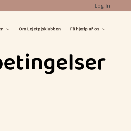
Log In
en
Om Lejetøjsklubben
Få hjælp af os
etingelser