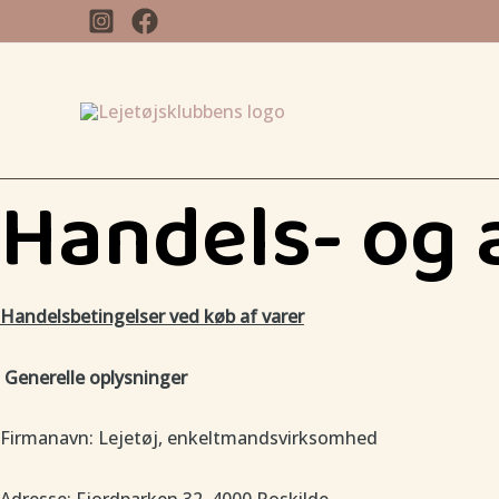
Gå
til
indholdet
Handels- og
Handelsbetingelser ved køb af varer
Generelle oplysninger
Firmanavn: Lejetøj, enkeltmandsvirksomhed
Adresse: Fjordparken 32, 4000 Roskilde