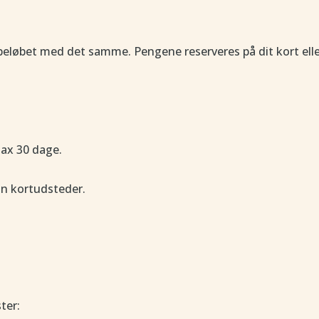
beløbet med det samme. Pengene reserveres på dit kort eller
max 30 dage.
din kortudsteder.
ster: