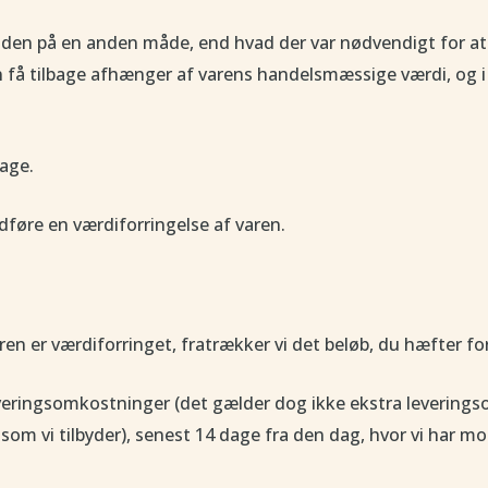
t den på en anden måde, end hvad der var nødvendigt for at
n få tilbage afhænger af varens handelsmæssige værdi, og i 
lage.
føre en værdiforringelse af varen.
ren er værdiforringet, fratrækker vi det beløb, du hæfter for
everingsomkostninger (det gælder dog ikke ekstra leverings
som vi tilbyder), senest 14 dage fra den dag, hvor vi har mo