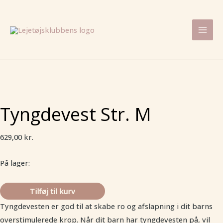
Gå
Tyngdevest
Mai
til
Str.
Men
indholdet
M
antal
Tyngdevest Str. M
629,00
kr.
På lager:
Tilføj til kurv
Tyngdevesten er god til at skabe ro og afslapning i dit barns
overstimulerede krop. Når dit barn har tyngdevesten på, vil