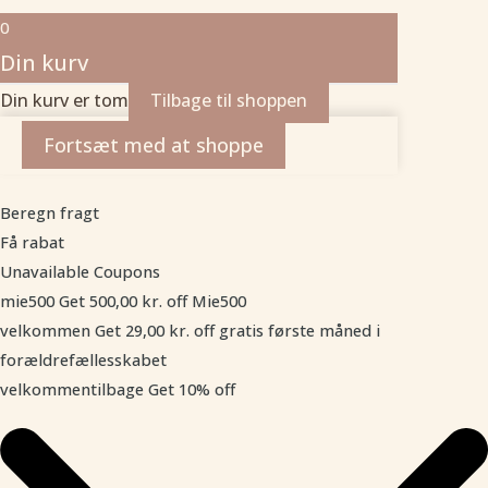
0
Din kurv
Din kurv er tom
Tilbage til shoppen
Fortsæt med at shoppe
Beregn fragt
Få rabat
Unavailable Coupons
mie500
Get
500,00
kr.
off
Mie500
velkommen
Get
29,00
kr.
off
gratis første måned i
forældrefællesskabet
velkommentilbage
Get 10% off