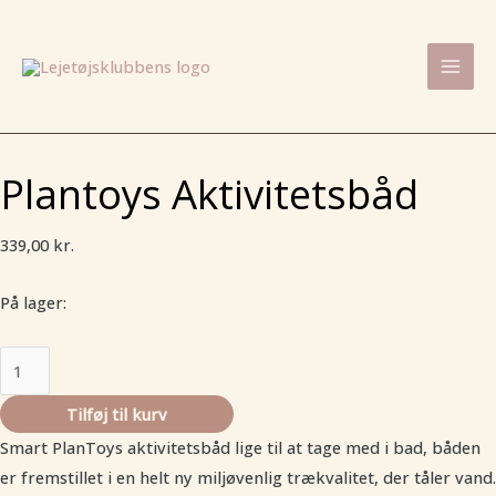
Gå
Plantoys
Mai
til
Aktivitetsbåd
Men
indholdet
antal
Plantoys Aktivitetsbåd
339,00
kr.
På lager:
Tilføj til kurv
Smart PlanToys aktivitetsbåd lige til at tage med i bad, båden
er fremstillet i en helt ny miljøvenlig trækvalitet, der tåler vand.