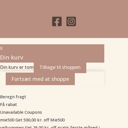
0
Din kurv
Din kurv er tom
Tilbage til shoppen
Fortsæt med at shoppe
Beregn fragt
Få rabat
Unavailable Coupons
mie500
Get
500,00
kr.
off
Mie500
velkommen
Get
29,00
kr.
off
gratis første måned i