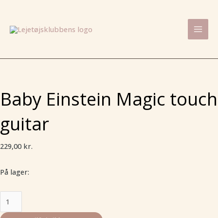
Gå
Baby
Mai
til
Einstein
Men
indholdet
Magic
touch
guitar
antal
Baby Einstein Magic touch
guitar
229,00
kr.
På lager: