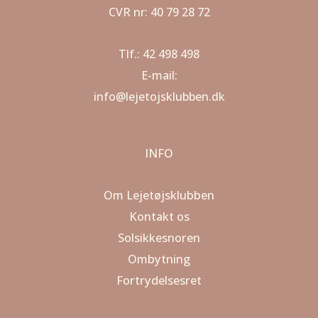
CVR nr: 40 79 28 72
Tlf.: 42 498 498
E-mail:
info@lejetojsklubben.dk
INFO
Om Lejetøjsklubben
Kontakt os
Solsikkesnoren
Ombytning
Fortrydelsesret