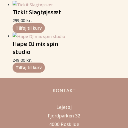
Tickit Slagtøjssæt
299,00
kr.
Tilføj til kurv
Hape DJ mix spin
studio
249,00
kr.
Tilføj til kurv
KONTAKT
Lejetøj
Fjordparken 32
4000 Roskilde