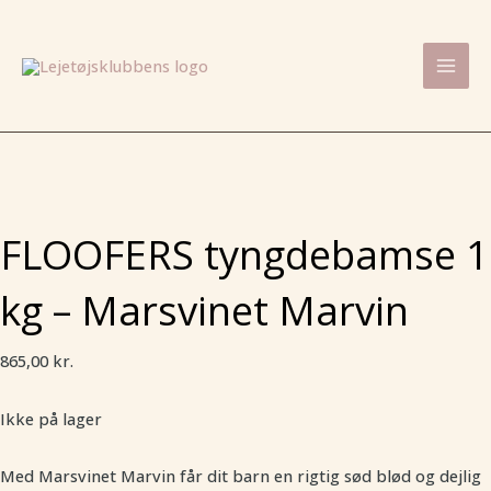
Gå
Mai
til
Men
indholdet
FLOOFERS tyngdebamse 1
kg – Marsvinet Marvin
865,00
kr.
Ikke på lager
Med Marsvinet Marvin får dit barn en rigtig sød blød og dejlig