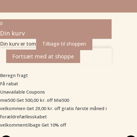
0
Din kurv
Din kurv er tom
Tilbage til shoppen
Fortsæt med at shoppe
Beregn fragt
Få rabat
Unavailable Coupons
mie500
Get
500,00
kr.
off
Mie500
velkommen
Get
29,00
kr.
off
gratis første måned i
forældrefællesskabet
velkommentilbage
Get 10% off