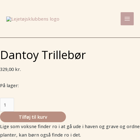
Gå
Dantoy
Mai
til
Trillebør
Men
indholdet
antal
Dantoy Trillebør
329,00
kr.
På lager:
Tilføj til kurv
Lige som voksne finder ro i at gå ude i haven og grave og ordne
planter, kan børn også finde ro i det.