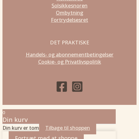
Solsikkesnoren
Ombytning
Fortrydelsesret
DET PRAKTISKE
Handels- og abonnementbetingelser
Cookie- og Privatlivspolitik
0
Din kurv
Din kurv er tom
Tilbage til shoppen
Fortsæt med at shoppe