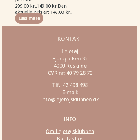
299,00 kr..
149,00
kr.
Den
aktuelle pris er: 149,00 kr..
Læs mere
KONTAKT
Lejetøj
Fjordparken 32
4000 Roskilde
CVR nr: 40 79 28 72
Tlf.: 42 498 498
E-mail:
info@lejetojsklubben.dk
INFO
Om Lejetøjsklubben
Kontakt os