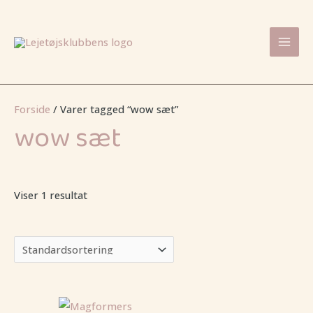
Gå
Mai
til
Men
indholdet
Forside
/ Varer tagged “wow sæt”
wow sæt
Viser 1 resultat