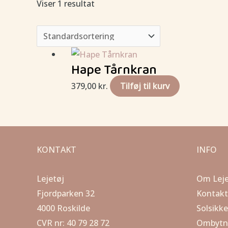
Viser 1 resultat
Hape Tårnkran
379,00
kr.
Tilføj til kurv
KONTAKT
INFO
Lejetøj
Om Leje
Fjordparken 32
Kontakt
4000 Roskilde
Solsikk
CVR nr: 40 79 28 72
Ombytn