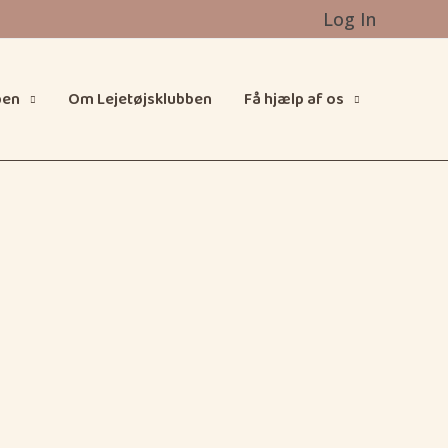
Log In
pen
Om Lejetøjsklubben
Få hjælp af os