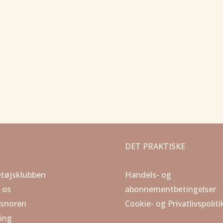
DET PRAKTISKE
tøjsklubben
Handels- og
 os
abonnementbetingelser
esnoren
Cookie- og Privatlivspoliti
ing