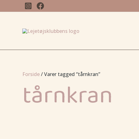
Gå
til
indholdet
Forside
/ Varer tagged “tårnkran”
tårnkran