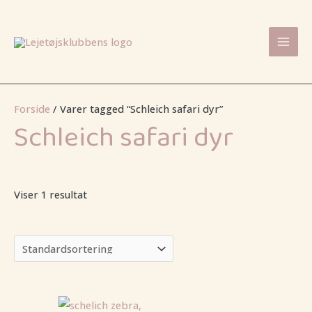
Gå
Mai
til
Men
indholdet
Forside
/ Varer tagged “Schleich safari dyr”
Schleich safari dyr
Viser 1 resultat