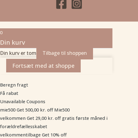
0
Din kurv
Din kurv er tom
Tilbage til shoppen
Fortsæt med at shoppe
Beregn fragt
Få rabat
Unavailable Coupons
mie500
Get
500,00
kr.
off
Mie500
velkommen
Get
29,00
kr.
off
gratis første måned i
forældrefællesskabet
velkommentilbage
Get 10% off