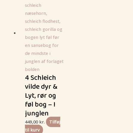
4 Schleich
vilde dyr &
Lyt, rør og
føl bog – I
junglen
449,00
kr.
Tilføj
til kurv