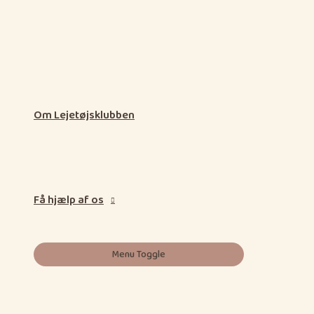
Om Lejetøjsklubben
Få hjælp af os
Menu Toggle