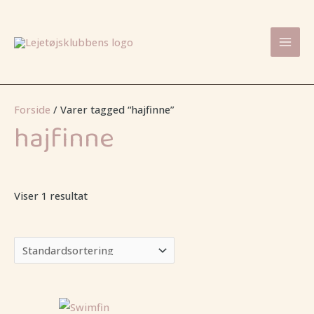
Gå
Mai
til
Men
indholdet
Forside
/ Varer tagged “hajfinne”
hajfinne
Viser 1 resultat