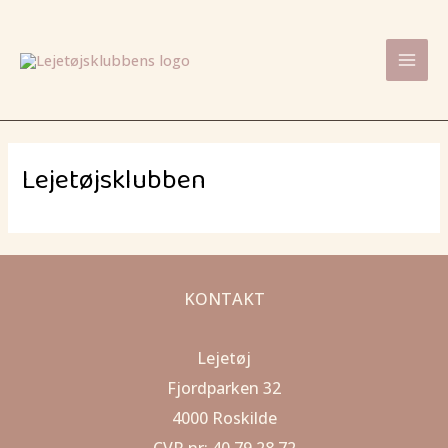
Gå
Mai
til
Men
indholdet
Lejetøjsklubben
KONTAKT
Lejetøj
Fjordparken 32
4000 Roskilde
CVR nr: 40 79 28 72