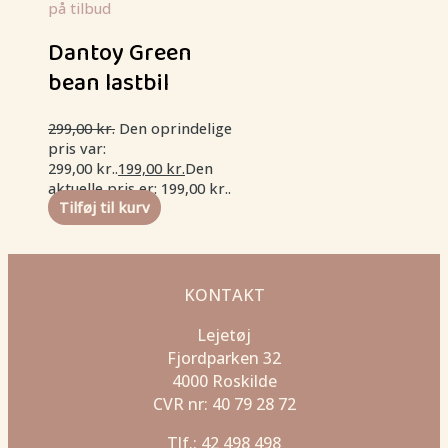
Dantoy Green
bean lastbil
299,00
kr.
Den oprindelige
pris var:
299,00 kr..
199,00
kr.
Den
aktuelle pris er: 199,00 kr..
Tilføj til kurv
KONTAKT
Lejetøj
Fjordparken 32
4000 Roskilde
CVR nr: 40 79 28 72
Tlf.: 42 498 498