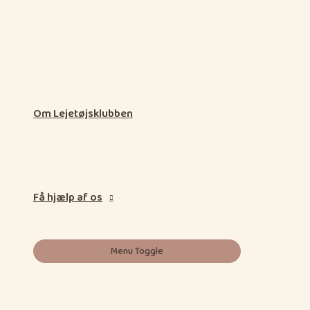
Om Lejetøjsklubben
Få hjælp af os
Menu Toggle