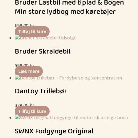
Bruder Lastbil med tiplad & Bogen
Min store lydbog med køretøjer
699,00
kr.
Tilføj til kurv
Udsolgt
Bruder Skraldebil
599,00
kr.
Læs mere
Dantoy Trillebør
329,00
kr.
Tilføj til kurv
SWNX Fodgynge Original