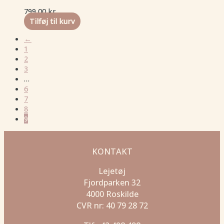
799,00
kr.
Tilføj til kurv
←
1
2
3
…
6
7
8
9
KONTAKT
Lejetøj
Fjordparken 32
4000 Roskilde
CVR nr: 40 79 28 72