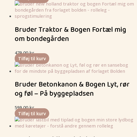
Bruder Traktor & Bogen Fortæl mig
om bondegården
479,00
kr.
Tilføj til kurv
Bruder Betonkanon & Bogen Lyt, rør
og føl – På byggepladsen
599,00
kr.
Tilføj til kurv